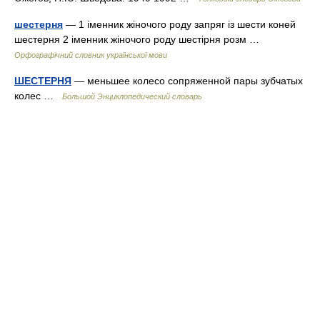
шестерня
— 1 іменник жіночого роду запряг із шести коней
шестерня 2 іменник жіночого роду шестірня розм …
Орфографічний словник української мови
ШЕСТЕРНЯ
— меньшее колесо сопряженной пары зубчатых
колес …
Большой Энциклопедический словарь