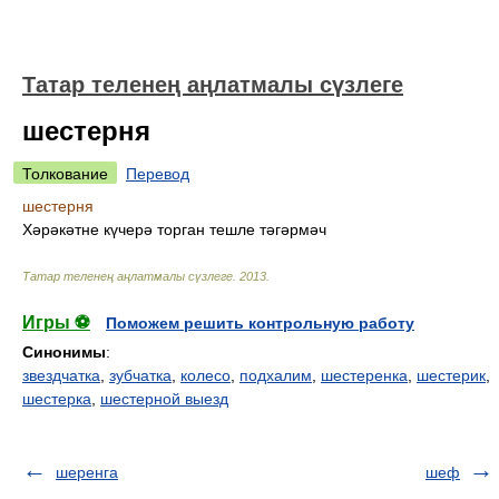
Татар теленең аңлатмалы сүзлеге
шестерня
Толкование
Перевод
шестерня
Хәрәкәтне күчерә торган тешле тәгәрмәч
Татар теленең аңлатмалы сүзлеге
.
2013
.
Игры ⚽
Поможем решить контрольную работу
Синонимы
:
звездчатка
,
зубчатка
,
колесо
,
подхалим
,
шестеренка
,
шестерик
,
шестерка
,
шестерной выезд
шеренга
шеф