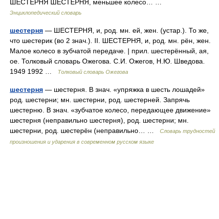
ШЕСТЕРНЯ ШЕСТЕРНЯ, меньшее колесо… …
Энциклопедический словарь
шестерня
— ШЕСТЕРНЯ, и, род. мн. ей, жен. (устар.). То же,
что шестерик (во 2 знач.). II. ШЕСТЕРНЯ, и, род. мн. рён, жен.
Малое колесо в зубчатой передаче. | прил. шестерённый, ая,
ое. Толковый словарь Ожегова. С.И. Ожегов, Н.Ю. Шведова.
1949 1992 …
Толковый словарь Ожегова
шестерня
— шестерня. В знач. «упряжка в шесть лошадей»
род. шестерни; мн. шестерни, род. шестерней. Запрячь
шестерню. В знач. «зубчатое колесо, передающее движение»
шестерня (неправильно шестерня), род. шестерни; мн.
шестерни, род. шестерён (неправильно… …
Словарь трудностей
произношения и ударения в современном русском языке