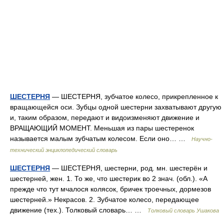
ШЕСТЕРНЯ
— ШЕСТЕРНЯ, зубчатое колесо, прикрепленное к
вращающейся оси. Зубцы одной шестерни захватывают другую
и, таким образом, передают и видоизменяют движение и
ВРАЩАЮЩИЙ МОМЕНТ. Меньшая из пары шестеренок
называется малым зубчатым колесом. Если оно… …
Научно-
технический энциклопедический словарь
ШЕСТЕРНЯ
— ШЕСТЕРНЯ, шестерни, род. мн. шестерён и
шестерней, жен. 1. То же, что шестерик во 2 знач. (обл.). «А
прежде что тут мчалося колясок, бричек троечных, дормезов
шестерней.» Некрасов. 2. Зубчатое колесо, передающее
движение (тех.). Толковый словарь… …
Толковый словарь Ушакова